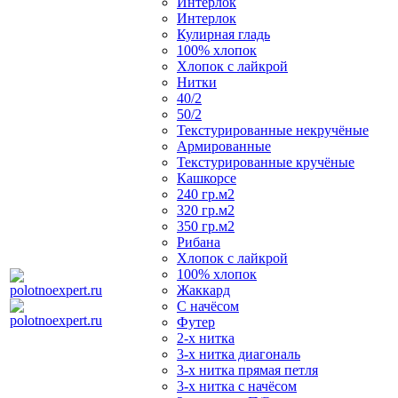
Интерлок
Интерлок
Кулирная гладь
100% хлопок
Хлопок с лайкрой
Нитки
40/2
50/2
Текстурированные некручёные
Армированные
Текстурированные кручёные
Кашкорсе
240 гр.м2
320 гр.м2
350 гр.м2
Рибана
Хлопок с лайкрой
100% хлопок
Жаккард
С начёсом
Футер
2-х нитка
3-х нитка диагональ
3-х нитка прямая петля
3-х нитка с начёсом