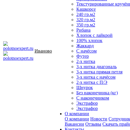
Текстурированные кручён
Кашкорсе
240 гр.м2
320 гр.м2
350 гр.м2
Рибана
Хлопок с лайкрой
100% хлопок
Жаккард
Иваново
С начёсом
Футер
2-х нитка
3-х нитка диагональ
3-х нитка прямая петля
3-х нитка с начёсом
2-х нитка с П/Э
Шнурок
Без наконечника (кг)
С наконечником
Экстрафор
Экстрафор
О компании
О компании
Новости
Сотрудни
Вакансии
Отзывы
Скачать прай
Контакты