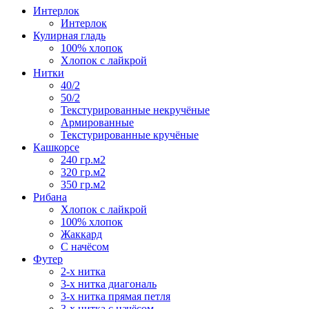
Интерлок
Интерлок
Кулирная гладь
100% хлопок
Хлопок с лайкрой
Нитки
40/2
50/2
Текстурированные некручёные
Армированные
Текстурированные кручёные
Кашкорсе
240 гр.м2
320 гр.м2
350 гр.м2
Рибана
Хлопок с лайкрой
100% хлопок
Жаккард
С начёсом
Футер
2-х нитка
3-х нитка диагональ
3-х нитка прямая петля
3-х нитка с начёсом