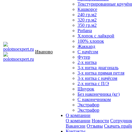
Текстурированные кручён
Кашкорсе
240 гр.м2
320 гр.м2
350 гр.м2
Рибана
Хлопок с лайкрой
100% хлопок
Жаккард
Иваново
С начёсом
Футер
2-х нитка
3-х нитка диагональ
3-х нитка прямая петля
3-х нитка с начёсом
2-х нитка с П/Э
Шнурок
Без наконечника (кг)
С наконечником
Экстрафор
Экстрафор
О компании
О компании
Новости
Сотрудни
Вакансии
Отзывы
Скачать прай
Контакты