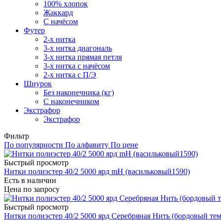
100% хлопок
Жаккард
С начёсом
Футер
2-х нитка
3-х нитка диагональ
3-х нитка прямая петля
3-х нитка с начёсом
2-х нитка с П/Э
Шнурок
Без наконечника (кг)
С наконечником
Экстрафор
Экстрафор
Фильтр
По популярности
По алфавиту
По цене
Быстрый просмотр
Нитки полиэстер 40/2 5000 ярд mH (васильковый1590)
Есть в наличии
Цена по запросу
Быстрый просмотр
Нитки полиэстер 40/2 5000 ярд Серебряная Нить (бордовый те