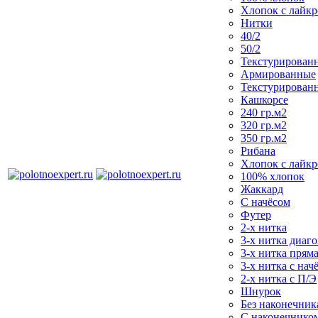
Хлопок с лайк
Нитки
40/2
50/2
Текстурирован
Армированные
Текстурирован
Кашкорсе
240 гр.м2
320 гр.м2
350 гр.м2
Рибана
Хлопок с лайк
100% хлопок
Жаккард
С начёсом
Футер
2-х нитка
3-х нитка диаг
3-х нитка пряма
3-х нитка с нач
2-х нитка с П/Э
Шнурок
Без наконечника
С наконечнико