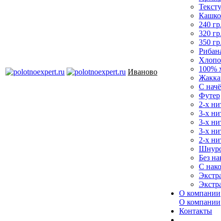
Текст
Кашко
240 гр
320 гр
350 гр
Рибан
Хлопо
100% 
Иваново
Жакка
С нач
Футер
2-х ни
3-х ни
3-х ни
3-х ни
2-х ни
Шнур
Без на
С нак
Экстр
Экстр
О компании
О компании
Контакты