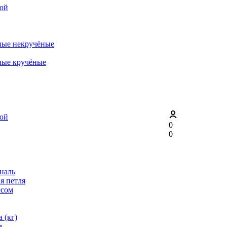
рой
ные некручёные
ные кручёные
рой
0
0
ональ
я петля
ёсом
 (кг)
м