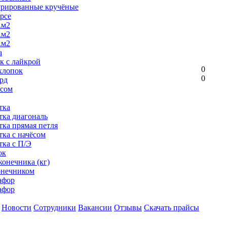
урированные кручёные
рсе
.м2
.м2
.м2
а
к с лайкрой
0
хлопок
0
рд
ёсом
тка
тка диагональ
тка прямая петля
тка с начёсом
тка с П/Э
ок
конечника (кг)
онечником
афор
афор
Новости
Сотрудники
Вакансии
Отзывы
Скачать прайсы