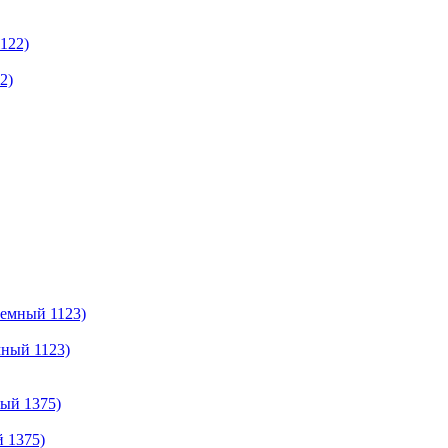
2)
мный 1123)
й 1375)