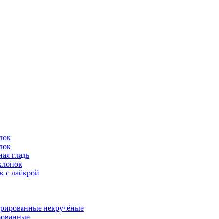
лок
лок
ая гладь
хлопок
к с лайкрой
урированные некручёные
ованные