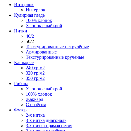
Интерлок
Интерлок
Кулирная гладь
100% хлопок
Хлопок с лайкрой
Нитки
40/2
50/2
Текстурированные некручёные
Армированные
Текстурированные кручёные
Кашкорсе
240 гр.м2
320 гр.м2
350 гр.м2
Рибана
Хлопок с лайкрой
100% хлопок
Жаккард
С начёсом
Футер
2-х нитка
3-х нитка диагональ
3-х нитка прямая петля
3-х нитка с начёсом