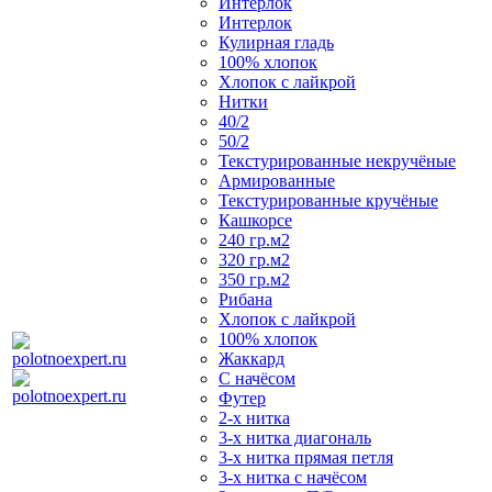
Интерлок
Интерлок
Кулирная гладь
100% хлопок
Хлопок с лайкрой
Нитки
40/2
50/2
Текстурированные некручёные
Армированные
Текстурированные кручёные
Кашкорсе
240 гр.м2
320 гр.м2
350 гр.м2
Рибана
Хлопок с лайкрой
100% хлопок
Жаккард
С начёсом
Футер
2-х нитка
3-х нитка диагональ
3-х нитка прямая петля
3-х нитка с начёсом