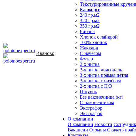
Текстурированные кручён
Кашкорсе
240 гр.м2
320 гр.м2
350 гр.м2
Рибана
Хлопок с лайкрой
100% хлопок
Жаккард
Иваново
С начёсом
Футер
2-х нитка
3-х нитка диагональ
3-х нитка прямая петля
3-х нитка с начёсом
2-х нитка с П/Э
Шнурок
Без наконечника (кг)
С наконечником
Экстрафор
Экстрафор
О компании
О компании
Новости
Сотрудни
Вакансии
Отзывы
Скачать прай
Контакты