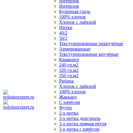
Интерлок
Интерлок
Кулирная гладь
100% хлопок
Хлопок с лайкрой
Нитки
40/2
50/2
Текстурированные некручёные
Армированные
Текстурированные кручёные
Кашкорсе
240 гр.м2
320 гр.м2
350 гр.м2
Рибана
Хлопок с лайкрой
100% хлопок
Жаккард
С начёсом
Футер
2-х нитка
3-х нитка диагональ
3-х нитка прямая петля
3-х нитка с начёсом