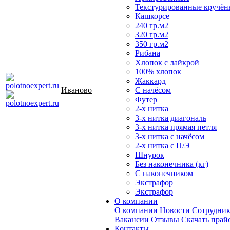
Текстурированные кручён
Кашкорсе
240 гр.м2
320 гр.м2
350 гр.м2
Рибана
Хлопок с лайкрой
100% хлопок
Жаккард
Иваново
С начёсом
Футер
2-х нитка
3-х нитка диагональ
3-х нитка прямая петля
3-х нитка с начёсом
2-х нитка с П/Э
Шнурок
Без наконечника (кг)
С наконечником
Экстрафор
Экстрафор
О компании
О компании
Новости
Сотрудни
Вакансии
Отзывы
Скачать прай
Контакты