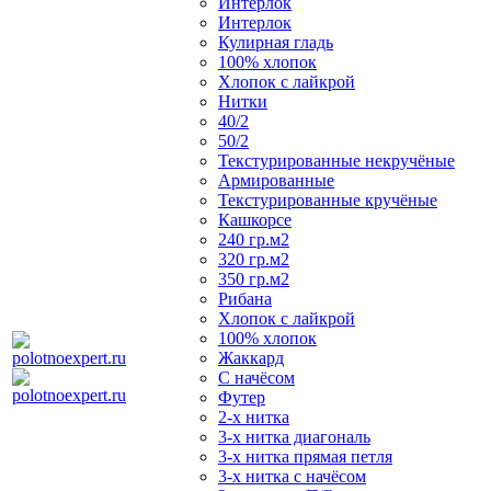
Интерлок
Интерлок
Кулирная гладь
100% хлопок
Хлопок с лайкрой
Нитки
40/2
50/2
Текстурированные некручёные
Армированные
Текстурированные кручёные
Кашкорсе
240 гр.м2
320 гр.м2
350 гр.м2
Рибана
Хлопок с лайкрой
100% хлопок
Жаккард
С начёсом
Футер
2-х нитка
3-х нитка диагональ
3-х нитка прямая петля
3-х нитка с начёсом