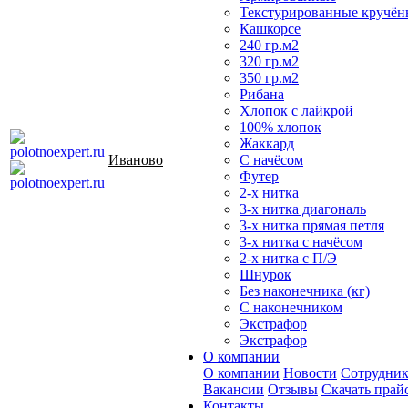
Текстурированные кручён
Кашкорсе
240 гр.м2
320 гр.м2
350 гр.м2
Рибана
Хлопок с лайкрой
100% хлопок
Жаккард
Иваново
С начёсом
Футер
2-х нитка
3-х нитка диагональ
3-х нитка прямая петля
3-х нитка с начёсом
2-х нитка с П/Э
Шнурок
Без наконечника (кг)
С наконечником
Экстрафор
Экстрафор
О компании
О компании
Новости
Сотрудни
Вакансии
Отзывы
Скачать прай
Контакты