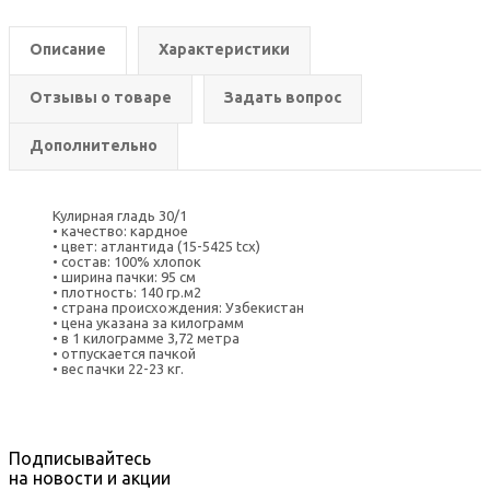
Описание
Характеристики
Отзывы о товаре
Задать вопрос
Дополнительно
Кулирная гладь 30/1
• качество: кардное
• цвет: атлантида (15-5425 tcx)
• состав: 100% хлопок
• ширина пачки: 95 см
• плотность: 140 гр.м2
• страна происхождения: Узбекистан
• цена указана за килограмм
• в 1 килограмме 3,72 метра
• отпускается пачкой
• вес пачки 22-23 кг.
Подписывайтесь
на новости и акции