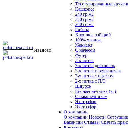
Текстурированные кручён
Кашкорсе
240 гр.м2
320 гр.м2
350 гр.м2
Рибана
Хлопок с лайкрой
100% хлопок
Жаккард
Иваново
С начёсом
Футер
2-х нитка
3-х нитка диагональ
3-х нитка прямая петля
3-х нитка с начёсом
2-х нитка с П/Э
Шнурок
Без наконечника (кг)
С наконечником
Экстрафор
Экстрафор
О компании
О компании
Новости
Сотрудни
Вакансии
Отзывы
Скачать прай
Контакты