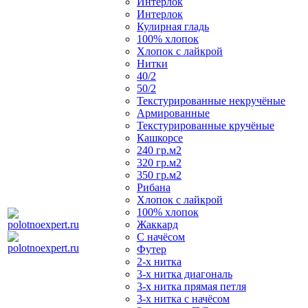
Интерлок
Интерлок
Кулирная гладь
100% хлопок
Хлопок с лайкрой
Нитки
40/2
50/2
Текстурированные некручёные
Армированные
Текстурированные кручёные
Кашкорсе
240 гр.м2
320 гр.м2
350 гр.м2
Рибана
Хлопок с лайкрой
100% хлопок
Жаккард
С начёсом
Футер
2-х нитка
3-х нитка диагональ
3-х нитка прямая петля
3-х нитка с начёсом