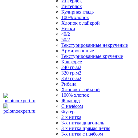
Интерлок
Интерлок
Кулирная гладь
100% хлопок
Хлопок с лайкрой
Нитки
40/2
50/2
Текстурированные некручёные
Армированные
Текстурированные кручёные
Кашкорсе
240 гр.м2
320 гр.м2
350 гр.м2
Рибана
Хлопок с лайкрой
100% хлопок
Жаккард
С начёсом
Футер
2-х нитка
3-х нитка диагональ
3-х нитка прямая петля
3-х нитка с начёсом