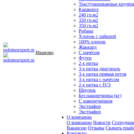
Текстурированные кручён
Кашкорсе
240 гр.м2
320 гр.м2
350 гр.м2
Рибана
Хлопок с лайкрой
100% хлопок
Жаккард
Иваново
С начёсом
Футер
2-х нитка
3-х нитка диагональ
3-х нитка прямая петля
3-х нитка с начёсом
2-х нитка с П/Э
Шнурок
Без наконечника (кг)
С наконечником
Экстрафор
Экстрафор
О компании
О компании
Новости
Сотрудни
Вакансии
Отзывы
Скачать прай
Контакты