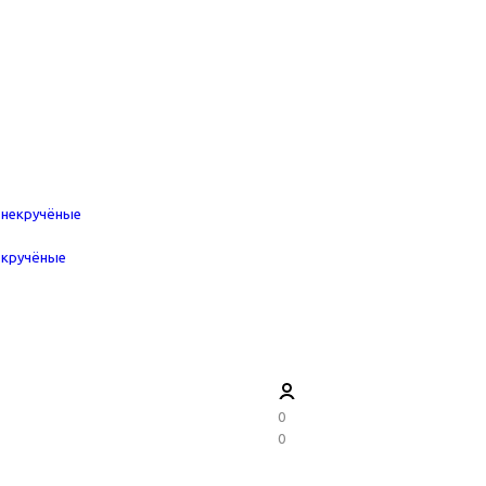
 некручёные
 кручёные
0
0