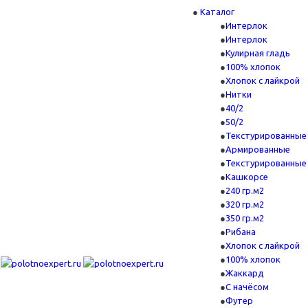
Каталог
Интерлок
Интерлок
Кулирная гладь
100% хлопок
Хлопок с лайкрой
Нитки
40/2
50/2
Текстурированные
Армированные
Текстурированные
Кашкорсе
240 гр.м2
320 гр.м2
350 гр.м2
Рибана
Хлопок с лайкрой
100% хлопок
Жаккард
С начёсом
Футер