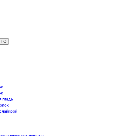
ТНО
ок
ок
я гладь
опок
с лайкрой
ированные некручёные