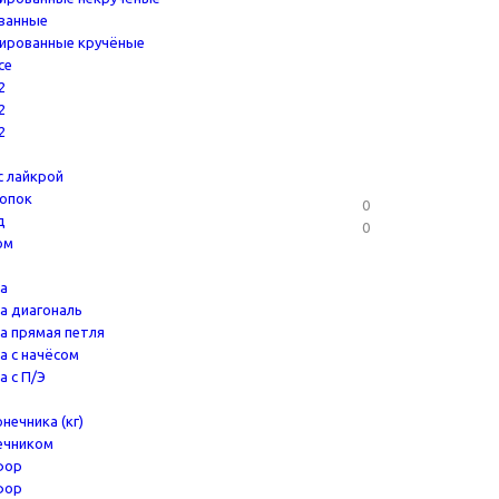
ванные
ированные кручёные
се
2
2
2
с лайкрой
опок
0
д
0
ом
ка
ка диагональ
ка прямая петля
ка с начёсом
а с П/Э
нечника (кг)
ечником
фор
фор