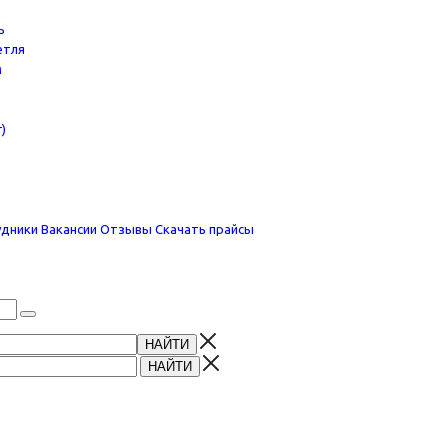
ь
етля
м
)
удники
Вакансии
Отзывы
Скачать прайсы