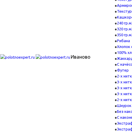
Армиро
Текстур
Кашкор
240 гр.м
320 гр.м
350 гр.м
Рибана
Хлопок 
100% хл
Иваново
Жаккар
С начёс
Футер
2-х нит
3-х нит
3-х нит
3-х нит
2-х нитк
Шнурок
Без нако
С након
Экстра
Экстра