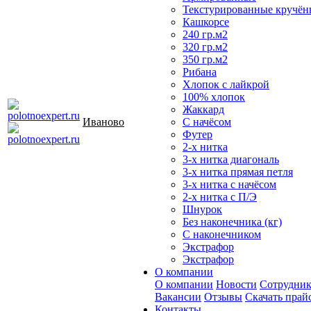
Текстурированные кручён
Кашкорсе
240 гр.м2
320 гр.м2
350 гр.м2
Рибана
Хлопок с лайкрой
100% хлопок
Жаккард
Иваново
С начёсом
Футер
2-х нитка
3-х нитка диагональ
3-х нитка прямая петля
3-х нитка с начёсом
2-х нитка с П/Э
Шнурок
Без наконечника (кг)
С наконечником
Экстрафор
Экстрафор
О компании
О компании
Новости
Сотрудни
Вакансии
Отзывы
Скачать прай
Контакты