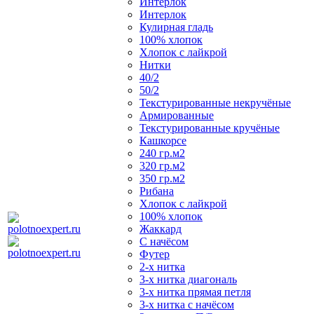
Интерлок
Интерлок
Кулирная гладь
100% хлопок
Хлопок с лайкрой
Нитки
40/2
50/2
Текстурированные некручёные
Армированные
Текстурированные кручёные
Кашкорсе
240 гр.м2
320 гр.м2
350 гр.м2
Рибана
Хлопок с лайкрой
100% хлопок
Жаккард
С начёсом
Футер
2-х нитка
3-х нитка диагональ
3-х нитка прямая петля
3-х нитка с начёсом