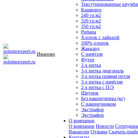
Текстурированные кручён
Кашкорсе
240 гр.м2
320 гр.м2
350 гр.м2
Рибана
Хлопок с лайкрой
100% хлопок
Жаккард
Иваново
С начёсом
Футер
2-х нитка
3-х нитка диагональ
3-х нитка прямая петля
3-х нитка с начёсом
2-х нитка с П/Э
Шнурок
Без наконечника (кг)
С наконечником
Экстрафор
Экстрафор
О компании
О компании
Новости
Сотрудни
Вакансии
Отзывы
Скачать прай
Контакты