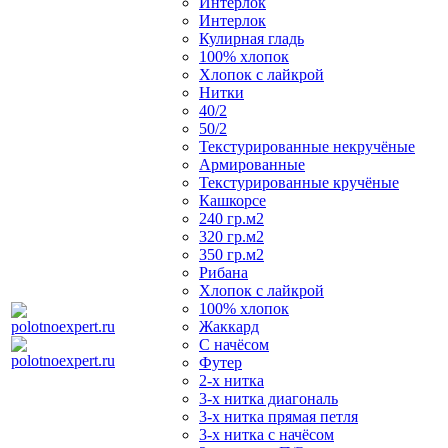
Интерлок
Интерлок
Кулирная гладь
100% хлопок
Хлопок с лайкрой
Нитки
40/2
50/2
Текстурированные некручёные
Армированные
Текстурированные кручёные
Кашкорсе
240 гр.м2
320 гр.м2
350 гр.м2
Рибана
Хлопок с лайкрой
100% хлопок
Жаккард
С начёсом
Футер
2-х нитка
3-х нитка диагональ
3-х нитка прямая петля
3-х нитка с начёсом