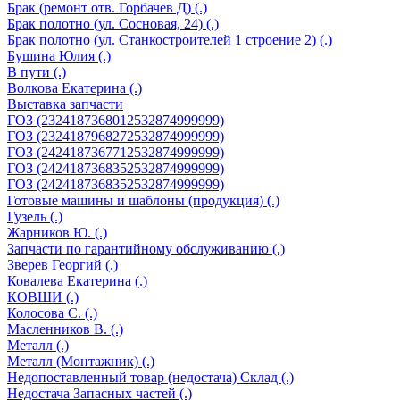
Брак (ремонт отв. Горбачев Д) (.)
Брак полотно (ул. Сосновая, 24) (.)
Брак полотно (ул. Станкостроителей 1 строение 2) (.)
Бушина Юлия (.)
В пути (.)
Волкова Екатерина (.)
Выставка запчасти
ГОЗ (2324187368012532874999999)
ГОЗ (2324187968272532874999999)
ГОЗ (2424187367712532874999999)
ГОЗ (2424187368352532874999999)
ГОЗ (2424187368352532874999999)
Готовые машины и шаблоны (продукция) (.)
Гузель (.)
Жарников Ю. (.)
Запчасти по гарантийному обслуживанию (.)
Зверев Георгий (.)
Ковалева Екатерина (.)
КОВШИ (.)
Колосова С. (.)
Масленников В. (.)
Металл (.)
Металл (Монтажник) (.)
Недопоставленный товар (недостача) Склад (.)
Недостача Запасных частей (.)