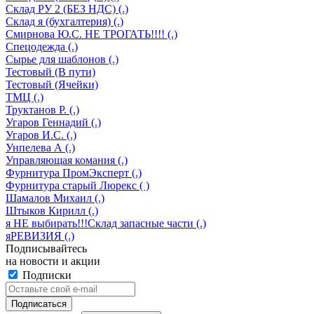
Склад РУ 2 (БЕЗ НДС) (.)
Склад я (бухгалтерия) (.)
Смирнова Ю.С. НЕ ТРОГАТЬ!!!! (.)
Спецодежда (.)
Сырье для шаблонов (.)
Тестовый (В пути)
Тестовый (Ячейки)
ТМЦ (.)
Труктанов Р. (.)
Угаров Геннадий (.)
Угаров И.С. (.)
Унпелева А (.)
Управляющая комания (.)
Фурнитура ПромЭксперт (.)
Фурнитура старый Люрекс ( )
Шамалов Михаил (.)
Штыков Кирилл (.)
я НЕ выбирать!!!Склад запасные части (.)
яРЕВИЗИЯ (.)
Подписывайтесь
на новости и акции
Подписки