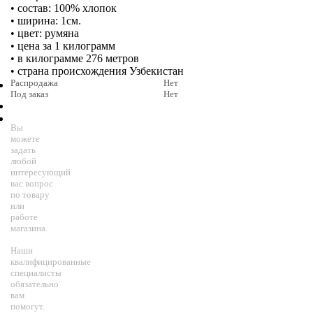
• состав: 100% хлопок
• ширина: 1см.
• цвет: румяна
• цена за 1 килограмм
• в килограмме 276 метров
• страна происхождения Узбекистан
Распродажа
Нет
Под заказ
Нет
Вы
можете
задать
любой
интересующий
вас вопрос
по товару
или
работе
магазина.
Наши
квалифицированные
специалисты
обязательно
вам
помогут.