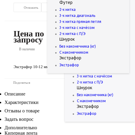
Футер
240 гр.м2
Отложить
Сравнить
320 гр.м2
2-х нитка
350 гр.м2
3-х нитка диагональ
Рибана
3-х нитка прямая петля
Хлопок с лайкрой
3-х нитка с начёсом
Цена по
Купить в 1 клик
Полу
100% хлопок
2-х нитка с П/Э
запросу
Шнурок
Жаккард
С начёсом
Без наконечника (кг)
В наличии
Футер
С наконечником
Экстрафор
2-х нитка
3-х нитка диагональ
Экстрафор
Экстрафор 10-12 мм румяна
3-х нитка прямая петля
3-х нитка с начёсом
2-х нитка с П/Э
Поделиться
Шнурок
Описание
Без наконечника (кг)
С наконечником
Характеристики
Экстрафор
Отзывы о товаре
Экстрафор
Задать вопрос
Дополнительно
Киперная лента