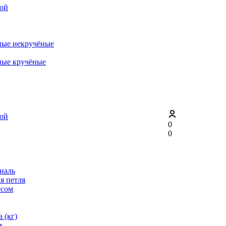
рой
ные некручёные
ные кручёные
рой
0
0
ональ
я петля
ёсом
 (кг)
м