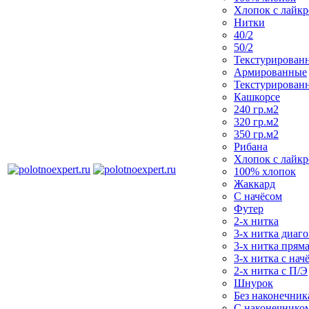
Хлопок с лайк
Нитки
40/2
50/2
Текстурирован
Армированные
Текстурирован
Кашкорсе
240 гр.м2
320 гр.м2
350 гр.м2
Рибана
Хлопок с лайк
100% хлопок
Жаккард
С начёсом
Футер
2-х нитка
3-х нитка диаг
3-х нитка пряма
3-х нитка с нач
2-х нитка с П/Э
Шнурок
Без наконечника
С наконечнико