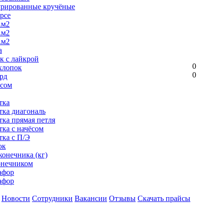
урированные кручёные
рсе
.м2
.м2
.м2
а
к с лайкрой
0
хлопок
0
рд
ёсом
тка
тка диагональ
тка прямая петля
тка с начёсом
тка с П/Э
ок
конечника (кг)
онечником
афор
афор
Новости
Сотрудники
Вакансии
Отзывы
Скачать прайсы