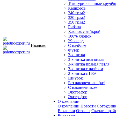
Текстурированные кручён
Кашкорсе
240 гр.м2
320 гр.м2
350 гр.м2
Рибана
Хлопок с лайкрой
100% хлопок
Жаккард
Иваново
С начёсом
Футер
2-х нитка
3-х нитка диагональ
3-х нитка прямая петля
3-х нитка с начёсом
2-х нитка с П/Э
Шнурок
Без наконечника (кг)
С наконечником
Экстрафор
Экстрафор
О компании
О компании
Новости
Сотрудни
Вакансии
Отзывы
Скачать прай
Контакты