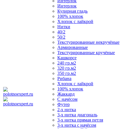
Интерлок
Интерлок
Кулирная гладь
100% хлопок
Хлопок с лайкрой
Нитки
40/2
50/2
Текстурированные некручёные
Армированные
Текстурированные кручёные
Кашкорсе
240 гр.м2
320 гр.м2
350 гр.м2
Рибана
Хлопок с лайкрой
100% хлопок
Жаккард
С начёсом
Футер
2-х нитка
3-х нитка диагональ
3-х нитка прямая петля
3-х нитка с начёсом