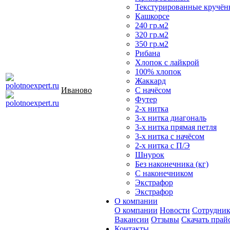
Текстурированные кручён
Кашкорсе
240 гр.м2
320 гр.м2
350 гр.м2
Рибана
Хлопок с лайкрой
100% хлопок
Жаккард
Иваново
С начёсом
Футер
2-х нитка
3-х нитка диагональ
3-х нитка прямая петля
3-х нитка с начёсом
2-х нитка с П/Э
Шнурок
Без наконечника (кг)
С наконечником
Экстрафор
Экстрафор
О компании
О компании
Новости
Сотрудни
Вакансии
Отзывы
Скачать прай
Контакты