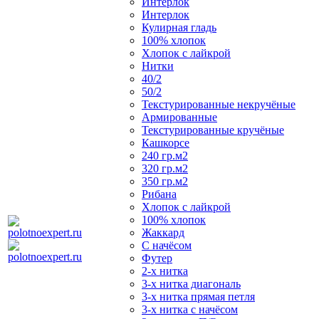
Интерлок
Интерлок
Кулирная гладь
100% хлопок
Хлопок с лайкрой
Нитки
40/2
50/2
Текстурированные некручёные
Армированные
Текстурированные кручёные
Кашкорсе
240 гр.м2
320 гр.м2
350 гр.м2
Рибана
Хлопок с лайкрой
100% хлопок
Жаккард
С начёсом
Футер
2-х нитка
3-х нитка диагональ
3-х нитка прямая петля
3-х нитка с начёсом