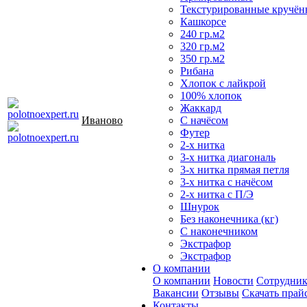
Текстурированные кручён
Кашкорсе
240 гр.м2
320 гр.м2
350 гр.м2
Рибана
Хлопок с лайкрой
100% хлопок
Жаккард
Иваново
С начёсом
Футер
2-х нитка
3-х нитка диагональ
3-х нитка прямая петля
3-х нитка с начёсом
2-х нитка с П/Э
Шнурок
Без наконечника (кг)
С наконечником
Экстрафор
Экстрафор
О компании
О компании
Новости
Сотрудни
Вакансии
Отзывы
Скачать прай
Контакты