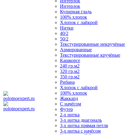
Интерлок
Интерлок
Кулирная гладь
100% хлопок
Хлопок с лайкрой
Нитки
40/2
50/2
Текстурированные некручёные
Армированные
Текстурированные кручёные
Кашкорсе
240 гр.м2
320 гр.м2
350 гр.м2
Рибана
Хлопок с лайкрой
100% хлопок
Жаккард
С начёсом
Футер
2-х нитка
3-х нитка диагональ
3-х нитка прямая петля
3-х нитка с начёсом