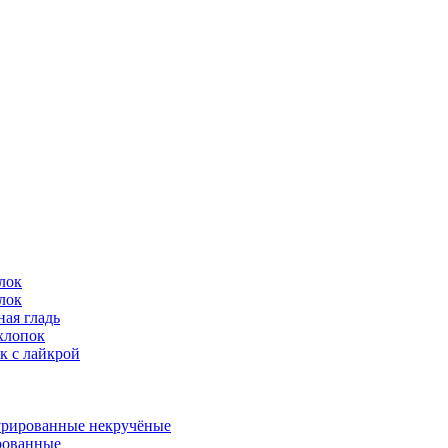
лок
лок
ая гладь
хлопок
к с лайкрой
урированные некручёные
ованные