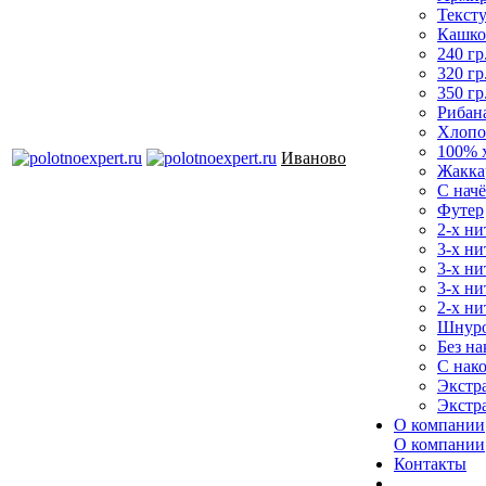
Текст
Кашко
240 гр
320 гр
350 гр
Рибан
Хлопо
100% 
Иваново
Жакка
С нач
Футер
2-х ни
3-х ни
3-х ни
3-х ни
2-х ни
Шнур
Без на
С нак
Экстр
Экстр
О компании
О компании
Контакты