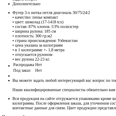
Дополнительно
Футер 3-х нитка петля диагональ 30/75/24/2
• качество: пенье компакт
• цвет: шоколад (17-1418 tcx)
• состав: 87% хлопок /13% полиэстер
• ширина рулона: 185 см
• плотность: 300 гр.м2
• страна происхождения: Узбекистан
• цена указана за килограмм
• в 1 килограмме +- 1,8 метра
• отпускается рулоном
• вес рулона 22-23 кг.
Распродажа
Нет
Под заказ
Нет
Вы можете задать любой интересующий вас вопрос по тов
Наши квалифицированные специалисты обязательно вам 
Вся продукция на сайте отгружается упаковками кроме к
килограмма. После оформления заказа, для уточнения сост
контактные данные для связи. Цвет продукции представ