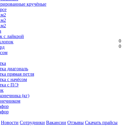
урированные кручёные
рсе
.м2
.м2
.м2
а
к с лайкрой
0
хлопок
0
рд
ёсом
тка
тка диагональ
тка прямая петля
тка с начёсом
тка с П/Э
ок
конечника (кг)
онечником
афор
афор
Новости
Сотрудники
Вакансии
Отзывы
Скачать прайсы