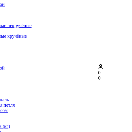
рой
ные некручёные
ные кручёные
рой
0
0
ональ
я петля
ёсом
 (кг)
м