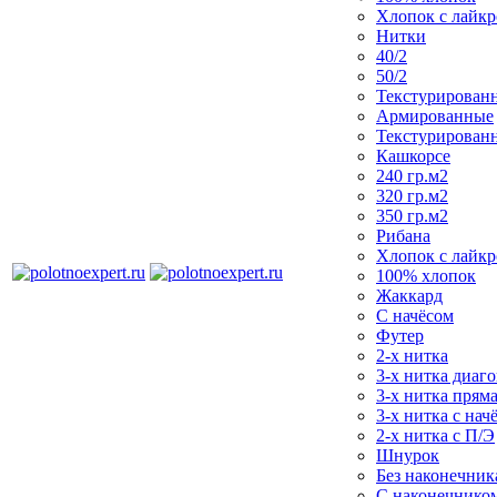
Хлопок с лайк
Нитки
40/2
50/2
Текстурирован
Армированные
Текстурирован
Кашкорсе
240 гр.м2
320 гр.м2
350 гр.м2
Рибана
Хлопок с лайк
100% хлопок
Жаккард
С начёсом
Футер
2-х нитка
3-х нитка диаг
3-х нитка пряма
3-х нитка с нач
2-х нитка с П/Э
Шнурок
Без наконечника
С наконечнико