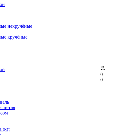
рой
ные некручёные
ные кручёные
рой
0
0
ональ
я петля
ёсом
 (кг)
м