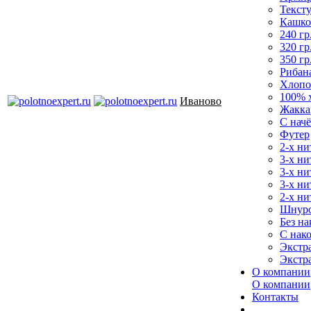
Текст
Кашко
240 гр
320 гр
350 гр
Рибан
Хлопо
100% 
Иваново
Жакка
С нач
Футер
2-х ни
3-х ни
3-х ни
3-х ни
2-х ни
Шнур
Без на
С нак
Экстр
Экстр
О компании
О компании
Контакты