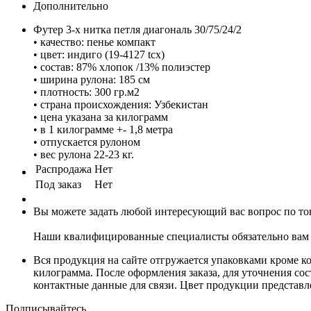
Дополнительно
Футер 3-х нитка петля диагональ 30/75/24/2
• качество: пенье компакт
• цвет: индиго (19-4127 tcx)
• состав: 87% хлопок /13% полиэстер
• ширина рулона: 185 см
• плотность: 300 гр.м2
• страна происхождения: Узбекистан
• цена указана за килограмм
• в 1 килограмме +- 1,8 метра
• отпускается рулоном
• вес рулона 22-23 кг.
Распродажа
Нет
Под заказ
Нет
Вы можете задать любой интересующий вас вопрос по тов
Наши квалифицированные специалисты обязательно вам 
Вся продукция на сайте отгружается упаковками кроме к
килограмма. После оформления заказа, для уточнения сост
контактные данные для связи. Цвет продукции представ
Подписывайтесь