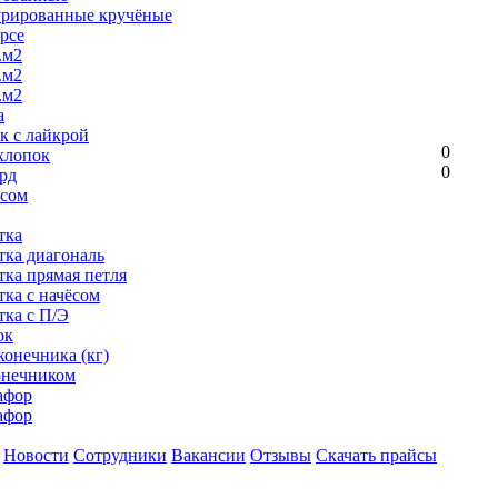
урированные кручёные
рсе
.м2
.м2
.м2
а
к с лайкрой
0
хлопок
0
рд
ёсом
тка
тка диагональ
тка прямая петля
тка с начёсом
тка с П/Э
ок
конечника (кг)
онечником
афор
афор
Новости
Сотрудники
Вакансии
Отзывы
Скачать прайсы