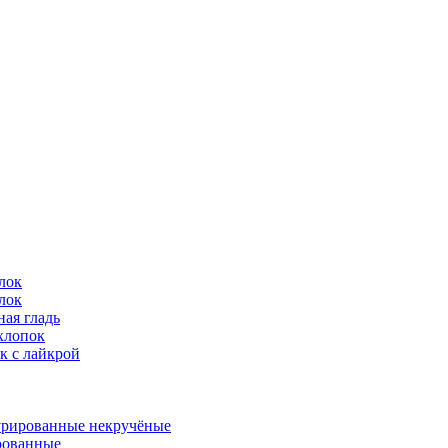
лок
лок
ая гладь
хлопок
к с лайкрой
урированные некручёные
ованные