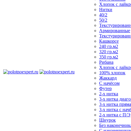
Хлопок с лайк
Нитки
40/2
50/2
Текстурирован
Армированные
Текстурирован
Кашкорсе
240 гр.м2
320 гр.м2
350 гр.м2
Рибана
Хлопок с лайк
100% хлопок
Жаккард
С начёсом
Футер
2-х нитка
3-х нитка диаг
3-х нитка пряма
3-х нитка с нач
2-х нитка с П/Э
Шнурок
Без наконечника
С наконечнико