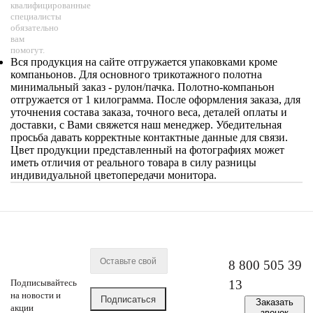
квалифицированные
специалисты
обязательно
вам
помогут.
Вся продукция на сайте отгружается упаковками кроме
компаньонов. Для основного трикотажного полотна
минимальный заказ - рулон/пачка. Полотно-компаньон
отгружается от 1 килограмма. После оформления заказа, для
уточнения состава заказа, точного веса, деталей оплаты и
доставки, с Вами свяжется наш менеджер. Убедительная
просьба давать корректные контактные данные для связи.
Цвет продукции представленный на фотографиях может
иметь отличия от реального товара в силу разницы
индивидуальной цветопередачи монитора.
8 800 505 39
Подписывайтесь
13
на новости и
Заказать
акции
звонок