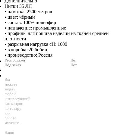
Дополнительно
Нитки 35 ЛЛ
• намотка: 2500 метров
• цвет: чёрный
• состав: 100% полиэфир
• назначение: промышленные
• профиль: для пошива изделий из тканей средней
плотности
• разрывная нагрузка сН: 1600
• в коробке 20 бобин
• производство: Россия
Распродажа
Нет
Под заказ
Нет
Вы
можете
задать
любой
интересующий
вас вопрос
по товару
или
работе
магазина.
Наши