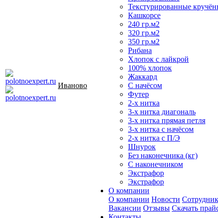
Текстурированные кручён
Кашкорсе
240 гр.м2
320 гр.м2
350 гр.м2
Рибана
Хлопок с лайкрой
100% хлопок
Жаккард
Иваново
С начёсом
Футер
2-х нитка
3-х нитка диагональ
3-х нитка прямая петля
3-х нитка с начёсом
2-х нитка с П/Э
Шнурок
Без наконечника (кг)
С наконечником
Экстрафор
Экстрафор
О компании
О компании
Новости
Сотрудни
Вакансии
Отзывы
Скачать прай
Контакты