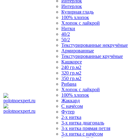
Интерлок
Интерлок
Кулирная гладь
100% хлопок
Хлопок с лайкрой
Нитки
40/2
50/2
Текстурированные некручёные
Армированные
Текстурированные кручёные
Кашкорсе
240 гр.м2
320 гр.м2
350 гр.м2
Рибана
Хлопок с лайкрой
100% хлопок
Жаккард
С начёсом
Футер
2-х нитка
3-х нитка диагональ
3-х нитка прямая петля
3-х нитка с начёсом