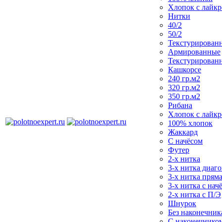
Хлопок с лайк
Нитки
40/2
50/2
Текстурирован
Армированные
Текстурирован
Кашкорсе
240 гр.м2
320 гр.м2
350 гр.м2
Рибана
Хлопок с лайк
100% хлопок
Жаккард
С начёсом
Футер
2-х нитка
3-х нитка диаг
3-х нитка пряма
3-х нитка с нач
2-х нитка с П/Э
Шнурок
Без наконечника
С наконечнико