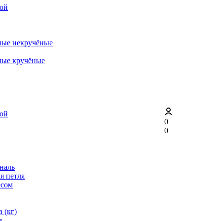
рой
ные некручёные
ные кручёные
рой
0
0
ональ
я петля
ёсом
 (кг)
м