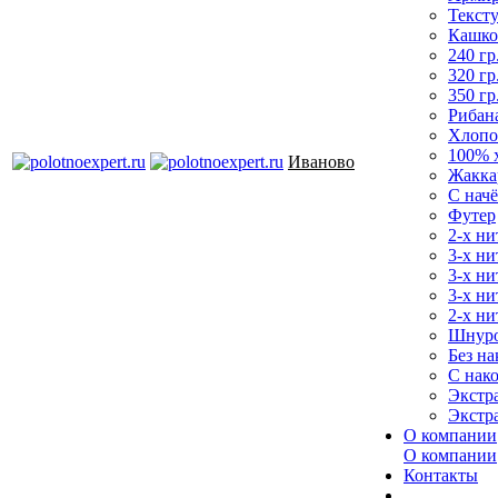
Текст
Кашко
240 гр
320 гр
350 гр
Рибан
Хлопо
100% 
Иваново
Жакка
С нач
Футер
2-х ни
3-х ни
3-х ни
3-х ни
2-х ни
Шнур
Без на
С нак
Экстр
Экстр
О компании
О компании
Контакты