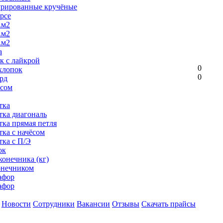
урированные кручёные
рсе
.м2
.м2
.м2
а
к с лайкрой
0
хлопок
0
рд
ёсом
тка
тка диагональ
тка прямая петля
тка с начёсом
тка с П/Э
ок
конечника (кг)
онечником
афор
афор
Новости
Сотрудники
Вакансии
Отзывы
Скачать прайсы