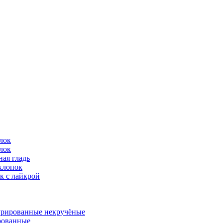
лок
лок
ая гладь
хлопок
к с лайкрой
урированные некручёные
ованные