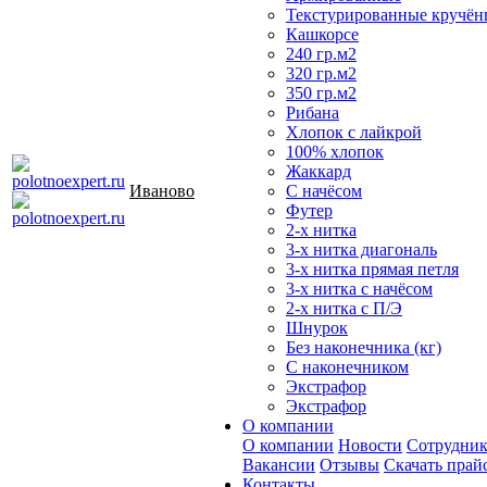
Текстурированные кручён
Кашкорсе
240 гр.м2
320 гр.м2
350 гр.м2
Рибана
Хлопок с лайкрой
100% хлопок
Жаккард
Иваново
С начёсом
Футер
2-х нитка
3-х нитка диагональ
3-х нитка прямая петля
3-х нитка с начёсом
2-х нитка с П/Э
Шнурок
Без наконечника (кг)
С наконечником
Экстрафор
Экстрафор
О компании
О компании
Новости
Сотрудни
Вакансии
Отзывы
Скачать прай
Контакты