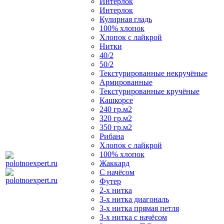
Интерлок
Интерлок
Кулирная гладь
100% хлопок
Хлопок с лайкрой
Нитки
40/2
50/2
Текстурированные некручёные
Армированные
Текстурированные кручёные
Кашкорсе
240 гр.м2
320 гр.м2
350 гр.м2
Рибана
Хлопок с лайкрой
100% хлопок
Жаккард
С начёсом
Футер
2-х нитка
3-х нитка диагональ
3-х нитка прямая петля
3-х нитка с начёсом