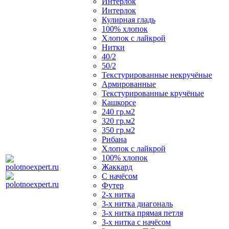
Интерлок
Интерлок
Кулирная гладь
100% хлопок
Хлопок с лайкрой
Нитки
40/2
50/2
Текстурированные некручёные
Армированные
Текстурированные кручёные
Кашкорсе
240 гр.м2
320 гр.м2
350 гр.м2
Рибана
Хлопок с лайкрой
100% хлопок
Жаккард
С начёсом
Футер
2-х нитка
3-х нитка диагональ
3-х нитка прямая петля
3-х нитка с начёсом