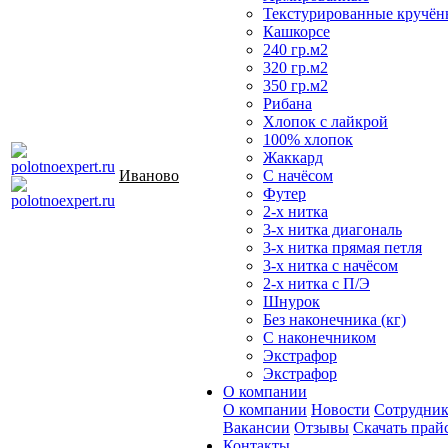
Текстурированные кручён
Кашкорсе
240 гр.м2
320 гр.м2
350 гр.м2
Рибана
Хлопок с лайкрой
100% хлопок
Жаккард
Иваново
С начёсом
Футер
2-х нитка
3-х нитка диагональ
3-х нитка прямая петля
3-х нитка с начёсом
2-х нитка с П/Э
Шнурок
Без наконечника (кг)
С наконечником
Экстрафор
Экстрафор
О компании
О компании
Новости
Сотрудни
Вакансии
Отзывы
Скачать прай
Контакты