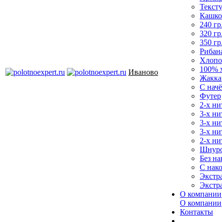
Текст
Кашко
240 гр
320 гр
350 гр
Рибан
Хлопо
100% 
Иваново
Жакка
С нач
Футер
2-х ни
3-х ни
3-х ни
3-х ни
2-х ни
Шнур
Без на
С нак
Экстр
Экстр
О компании
О компании
Контакты