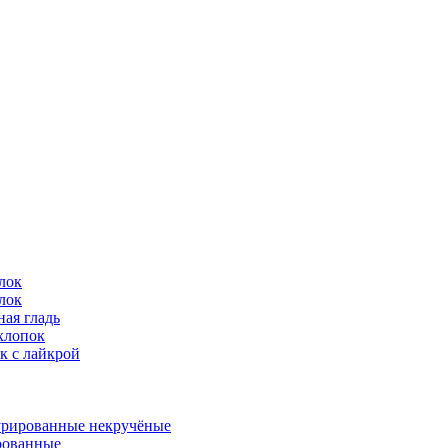
лок
лок
ая гладь
хлопок
к с лайкрой
урированные некручёные
ованные