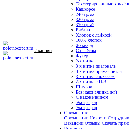
Текстурированные кручён
Кашкорсе
240 гр.м2
320 гр.м2
350 гр.м2
Рибана
Хлопок с лайкрой
100% хлопок
Жаккард
Иваново
С начёсом
Футер
2-х нитка
3-х нитка диагональ
3-х нитка прямая петля
3-х нитка с начёсом
2-х нитка с П/Э
Шнурок
Без наконечника (кг)
С наконечником
Экстрафор
Экстрафор
О компании
О компании
Новости
Сотрудни
Вакансии
Отзывы
Скачать прай
Контакты