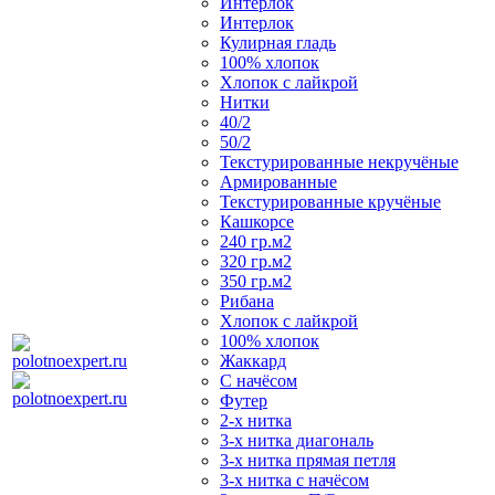
Интерлок
Интерлок
Кулирная гладь
100% хлопок
Хлопок с лайкрой
Нитки
40/2
50/2
Текстурированные некручёные
Армированные
Текстурированные кручёные
Кашкорсе
240 гр.м2
320 гр.м2
350 гр.м2
Рибана
Хлопок с лайкрой
100% хлопок
Жаккард
С начёсом
Футер
2-х нитка
3-х нитка диагональ
3-х нитка прямая петля
3-х нитка с начёсом